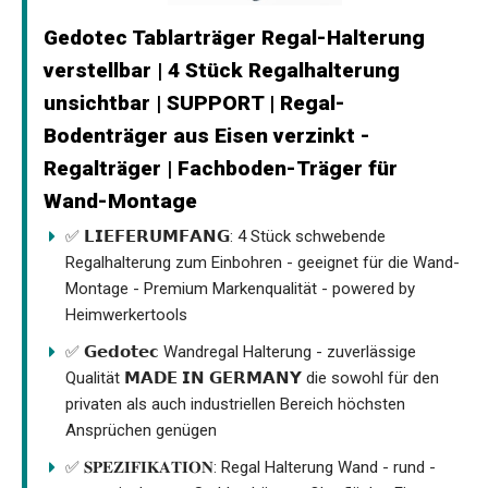
Gedotec Tablarträger Regal-Halterung
verstellbar | 4 Stück Regalhalterung
unsichtbar | SUPPORT | Regal-
Bodenträger aus Eisen verzinkt -
Regalträger | Fachboden-Träger für
Wand-Montage
✅ 𝗟𝗜𝗘𝗙𝗘𝗥𝗨𝗠𝗙𝗔𝗡𝗚: 4 Stück schwebende
Regalhalterung zum Einbohren - geeignet für die Wand-
Montage - Premium Markenqualität - powered by
Heimwerkertools
✅ 𝗚𝗲𝗱𝗼𝘁𝗲𝗰 Wandregal Halterung - zuverlässige
Qualität 𝗠𝗔𝗗𝗘 𝗜𝗡 𝗚𝗘𝗥𝗠𝗔𝗡𝗬 die sowohl für den
privaten als auch industriellen Bereich höchsten
Ansprüchen genügen
✅ 𝐒𝐏𝐄𝐙𝐈𝐅𝐈𝐊𝐀𝐓𝐈𝐎𝐍: Regal Halterung Wand - rund -