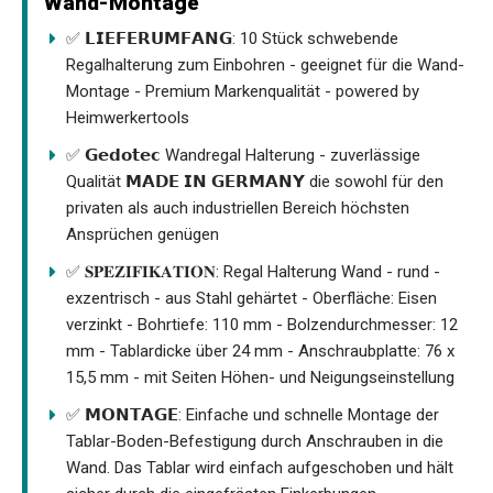
Wand-Montage
✅ 𝗟𝗜𝗘𝗙𝗘𝗥𝗨𝗠𝗙𝗔𝗡𝗚: 10 Stück schwebende
Regalhalterung zum Einbohren - geeignet für die Wand-
Montage - Premium Markenqualität - powered by
Heimwerkertools
✅ 𝗚𝗲𝗱𝗼𝘁𝗲𝗰 Wandregal Halterung - zuverlässige
Qualität 𝗠𝗔𝗗𝗘 𝗜𝗡 𝗚𝗘𝗥𝗠𝗔𝗡𝗬 die sowohl für den
privaten als auch industriellen Bereich höchsten
Ansprüchen genügen
✅ 𝐒𝐏𝐄𝐙𝐈𝐅𝐈𝐊𝐀𝐓𝐈𝐎𝐍: Regal Halterung Wand - rund -
exzentrisch - aus Stahl gehärtet - Oberfläche: Eisen
verzinkt - Bohrtiefe: 110 mm - Bolzendurchmesser: 12
mm - Tablardicke über 24 mm - Anschraubplatte: 76 x
15,5 mm - mit Seiten Höhen- und Neigungseinstellung
✅ 𝗠𝗢𝗡𝗧𝗔𝗚𝗘: Einfache und schnelle Montage der
Tablar-Boden-Befestigung durch Anschrauben in die
Wand. Das Tablar wird einfach aufgeschoben und hält