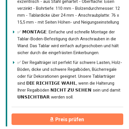
exzentrisch - aus Stahl gehärtet - Oberfläche: Eisen
verzinkt - Bohrtiefe: 110 mm - Bolzendurchmesser: 12
mm - Tablardicke über 24 mm - Anschraubplatte: 76 x
15,5 mm - mit Seiten Höhen- und Neigungseinstellung
✅ 𝗠𝗢𝗡𝗧𝗔𝗚𝗘: Einfache und schnelle Montage der
Tablar-Boden-Befestigung durch Anschrauben in die
Wand. Das Tablar wird einfach aufgeschoben und hält
sicher durch die eingefrästen Einkerbungen.
✅ Der Regalträger ist perfekt für schwere Lasten, Holz-
Böden, dicke und schwere Regalböden, Bücherregale
oder für Dekorationen geeignet. Unsere Tablarträger
sind 𝗗𝗜𝗘 𝗥𝗜𝗖𝗛𝗧𝗜𝗚𝗘 𝗪𝗔𝗛𝗟, wenn die Halterung
Ihrer Regalböden 𝗡𝗜𝗖𝗛𝗧 𝗭𝗨 𝗦𝗘𝗛𝗘𝗡 sein und damit
𝗨𝗡𝗦𝗜𝗖𝗛𝗧𝗕𝗔𝗥 werden soll.
Preis prüfen