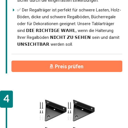
sicher durch die eingefrästen Einkerbungen.
✅ Der Regalträger ist perfekt für schwere Lasten, Holz-
Böden, dicke und schwere Regalböden, Bücherregale
oder für Dekorationen geeignet. Unsere Tablarträger
sind 𝗗𝗜𝗘 𝗥𝗜𝗖𝗛𝗧𝗜𝗚𝗘 𝗪𝗔𝗛𝗟, wenn die Halterung
Ihrer Regalböden 𝗡𝗜𝗖𝗛𝗧 𝗭𝗨 𝗦𝗘𝗛𝗘𝗡 sein und damit
𝗨𝗡𝗦𝗜𝗖𝗛𝗧𝗕𝗔𝗥 werden soll.
Preis prüfen