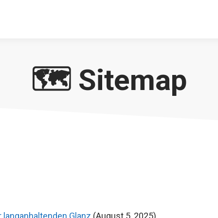
🗺️ Sitemap
r langanhaltenden Glanz
(August 5, 2025)