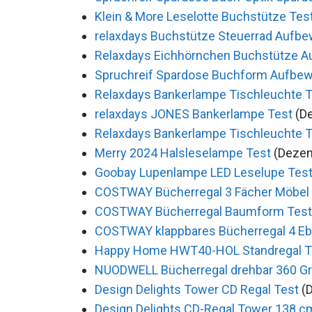
Klein & More Leselotte Buchstütze Tes
relaxdays Buchstütze Steuerrad Aufbe
Relaxdays Eichhörnchen Buchstütze A
Spruchreif Spardose Buchform Aufbew
Relaxdays Bankerlampe Tischleuchte T
relaxdays JONES Bankerlampe Test
(D
Relaxdays Bankerlampe Tischleuchte T
Merry 2024 Halsleselampe Test
(Dezem
Goobay Lupenlampe LED Leselupe Tes
COSTWAY Bücherregal 3 Fächer Möbel
COSTWAY Bücherregal Baumform Test
COSTWAY klappbares Bücherregal 4 Eb
Happy Home HWT40-HOL Standregal T
NUODWELL Bücherregal drehbar 360 Gr
Design Delights Tower CD Regal Test
(
Design Delights CD-Regal Tower 138 c